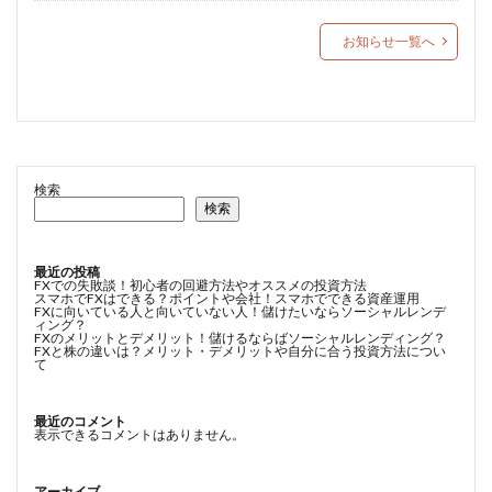
お知らせ一覧へ
検索
検索
最近の投稿
FXでの失敗談！初心者の回避方法やオススメの投資方法
スマホでFXはできる？ポイントや会社！スマホでできる資産運用
FXに向いている人と向いていない人！儲けたいならソーシャルレンデ
ィング？
FXのメリットとデメリット！儲けるならばソーシャルレンディング？
FXと株の違いは？メリット・デメリットや自分に合う投資方法につい
て
最近のコメント
表示できるコメントはありません。
アーカイブ