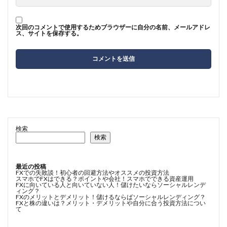
次回のコメントで使用するためブラウザーに自分の名前、メールアドレ
ス、サイトを保存する。
検索
検索
最近の投稿
FXでの失敗談！初心者の回避方法やオススメの投資方法
スマホでFXはできる？ポイントや会社！スマホでできる資産運用
FXに向いている人と向いていない人！儲けたいならソーシャルレンデ
ィング？
FXのメリットとデメリット！儲けるならばソーシャルレンディング？
FXと株の違いは？メリット・デメリットや自分に合う投資方法につい
て