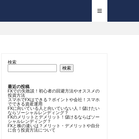
検索
検索
最近の投稿
FXでの失敗談！初心者の回避方法やオススメの
投資方法
スマホでFXはできる？ポイントや会社！スマホ
でできる資産運用
FXに向いている人と向いていない人！儲けたい
ならソーシャルレンディング？
FXのメリットとデメリット！儲けるならばソー
シャルレンディング？
FXと株の違いは？メリット・デメリットや自分
に合う投資方法について