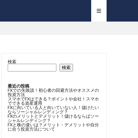
検索
検索
最近の投稿
FXでの失敗談！初心者の回避方法やオススメの
投資方法
スマホでFXはできる？ポイントや会社！スマホ
でできる資産運用
FXに向いている人と向いていない人！儲けたい
ならソーシャルレンディング？
FXのメリットとデメリット！儲けるならばソー
シャルレンディング？
FXと株の違いは？メリット・デメリットや自分
に合う投資方法について