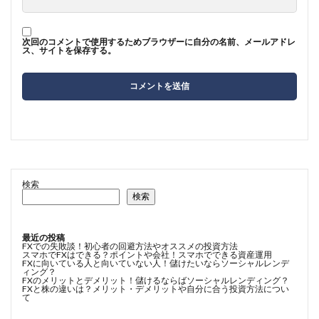
次回のコメントで使用するためブラウザーに自分の名前、メールアドレ
ス、サイトを保存する。
検索
検索
最近の投稿
FXでの失敗談！初心者の回避方法やオススメの投資方法
スマホでFXはできる？ポイントや会社！スマホでできる資産運用
FXに向いている人と向いていない人！儲けたいならソーシャルレンデ
ィング？
FXのメリットとデメリット！儲けるならばソーシャルレンディング？
FXと株の違いは？メリット・デメリットや自分に合う投資方法につい
て