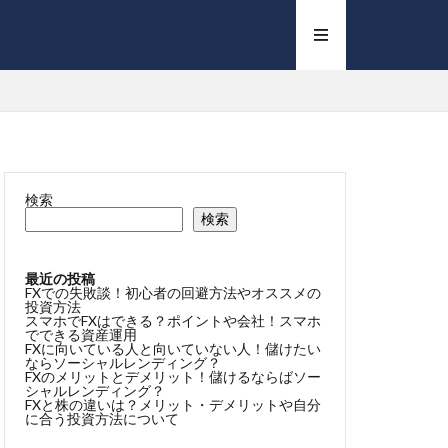
検索
検索
最近の投稿
FXでの失敗談！初心者の回避方法やオススメの
投資方法
スマホでFXはできる？ポイントや会社！スマホ
でできる資産運用
FXに向いている人と向いていない人！儲けたい
ならソーシャルレンディング？
FXのメリットとデメリット！儲けるならばソー
シャルレンディング？
FXと株の違いは？メリット・デメリットや自分
に合う投資方法について