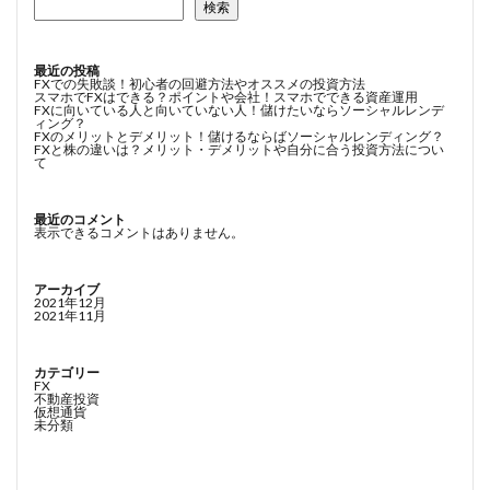
検索
最近の投稿
FXでの失敗談！初心者の回避方法やオススメの投資方法
スマホでFXはできる？ポイントや会社！スマホでできる資産運用
FXに向いている人と向いていない人！儲けたいならソーシャルレンデ
ィング？
FXのメリットとデメリット！儲けるならばソーシャルレンディング？
FXと株の違いは？メリット・デメリットや自分に合う投資方法につい
て
最近のコメント
表示できるコメントはありません。
アーカイブ
2021年12月
2021年11月
カテゴリー
FX
不動産投資
仮想通貨
未分類